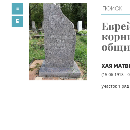
≡
E
Евре
корн
общ
ХАЯ МАТВ
(15.06.1918 - 
участок 1 ряд