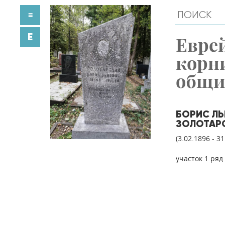
≡
E
Евре
корн
общ
БОРИС Л
ЗОЛОТАР
(3.02.1896 - 3
участок 1 ряд