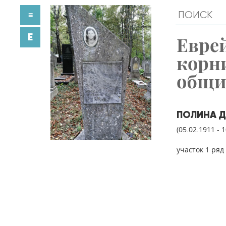
≡
E
Евре
корн
общ
ПОЛИНА 
(05.02.1911 - 
участок 1 ряд