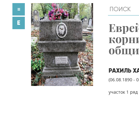
≡
E
Евре
корн
общ
РАХИЛЬ Х
(06.08.1890 - 
участок 1 ряд