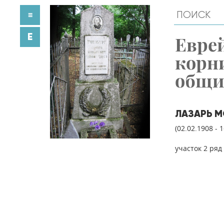
≡
E
Евре
корн
общ
ЛАЗАРЬ М
(02.02.1908 - 
участок 2 ряд