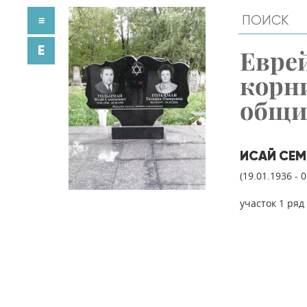
≡
E
Евре
корн
общ
ИСАЙ СЕ
(19.01.1936 - 
участок 1 ряд