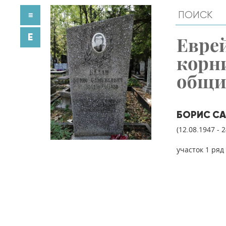
≡
E
Евре
корн
общ
БОРИС С
(12.08.1947 - 
участок 1 ряд