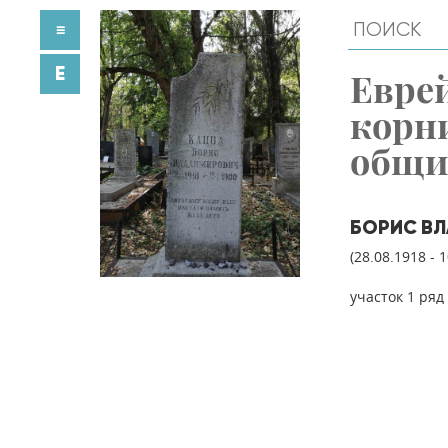
≡
E
Евре
корн
общ
БОРИС В
(28.08.1918 - 
участок 1 ряд