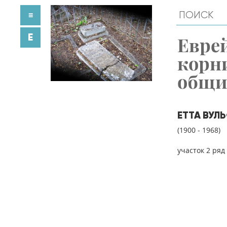
≡
E
Евре
корн
общ
ЕТТА ВУЛ
(1900 - 1968)
участок 2 ряд