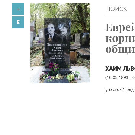
≡
E
Евре
корн
общ
ХАИМ ЛЬ
(10.05.1893 - 
участок 1 ряд