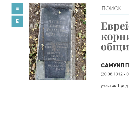
≡
E
Евре
корн
общ
САМУИЛ Г
(20.08.1912 - 
участок 1 ряд