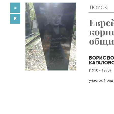
≡
E
Евре
корн
общ
БОРИС В
КАГАЛОВ
(1910 - 1975)
участок 1 ряд