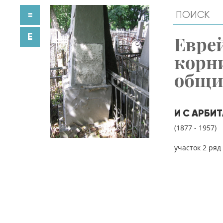
≡
E
Евре
корн
общ
И С АРБИ
(1877 - 1957)
участок 2 ряд