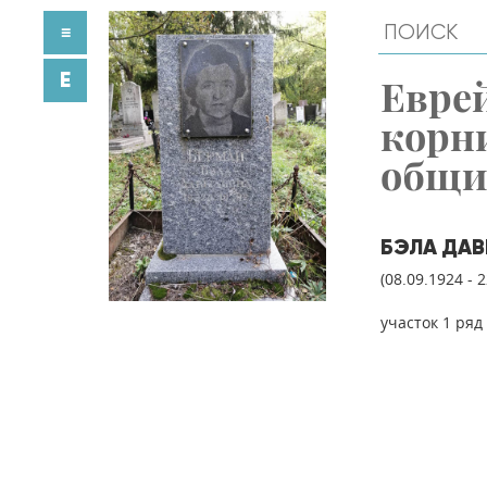
≡
E
Евре
корн
общ
БЭЛА ДА
(08.09.1924 - 
участок 1 ряд