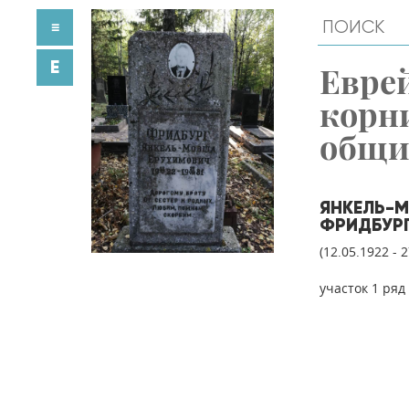
≡
E
Евре
корн
общ
ЯНКЕЛЬ-
ФРИДБУР
(12.05.1922 - 
участок 1 ряд