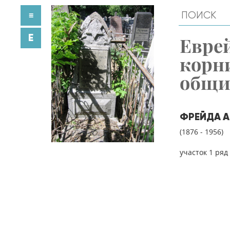
≡
E
Евре
корн
общ
ФРЕЙДА А
(1876 - 1956)
участок 1 ряд