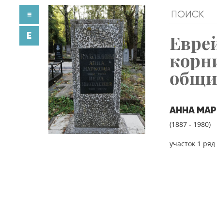
≡
E
Евре
корн
общ
АННА МАР
(1887 - 1980)
участок 1 ряд