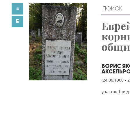
≡
E
Евре
корн
общ
БОРИС ЯК
АКСЕЛЬР
(24.06.1900 - 
участок 1 ряд