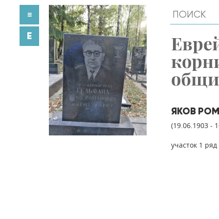
≡
E
Евре
корн
общ
ЯКОВ РО
(19.06.1903 - 
участок 1 ряд