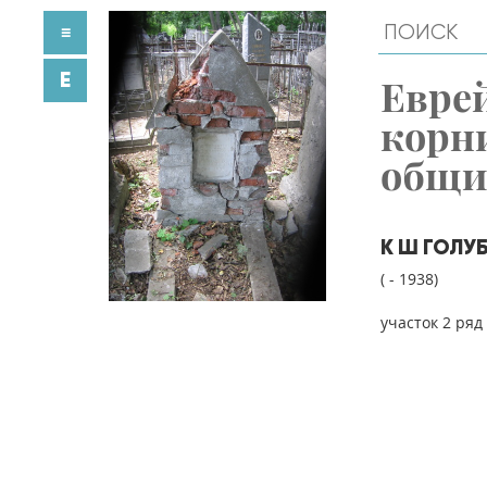
≡
E
Евре
корн
общ
К Ш ГОЛУ
( - 1938)
участок 2 ряд