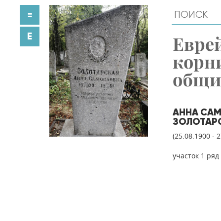
≡
E
Евре
корн
общ
АННА СА
ЗОЛОТАР
(25.08.1900 - 
участок 1 ряд