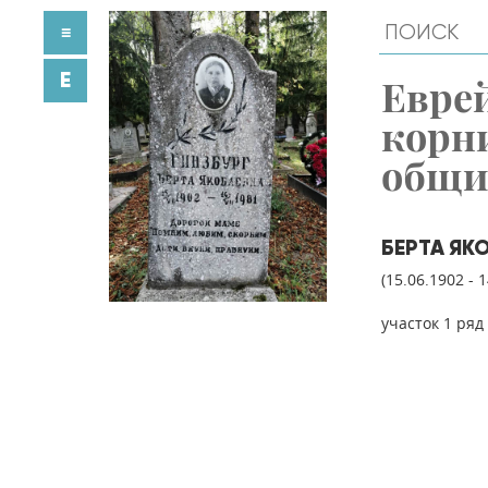
≡
E
Евре
корн
общ
БЕРТА ЯК
(15.06.1902 - 
участок 1 ряд