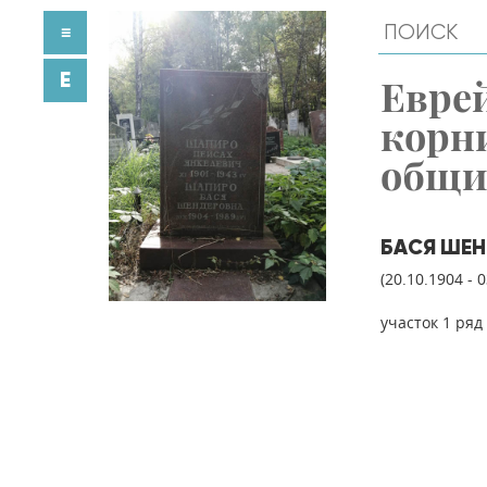
≡
E
Евре
корн
общ
БАСЯ ШЕ
(20.10.1904 - 
участок 1 ряд