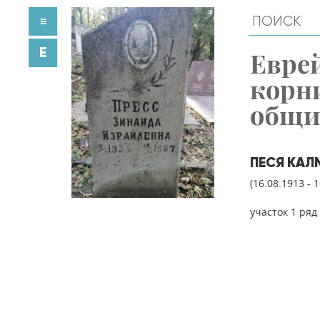
≡
E
Евре
корн
общ
ПЕСЯ КА
(16.08.1913 - 
участок 1 ряд