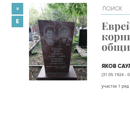
≡
E
Евре
корн
общ
ЯКОВ САУ
(31.05.1924 - 
участок 1 ряд