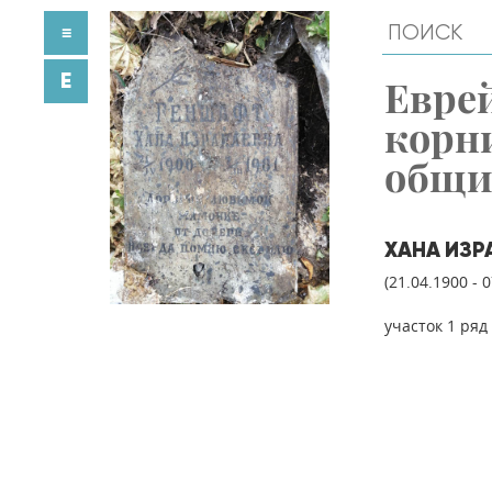
≡
E
Евре
корн
общ
ХАНА ИЗР
(21.04.1900 - 
участок 1 ряд