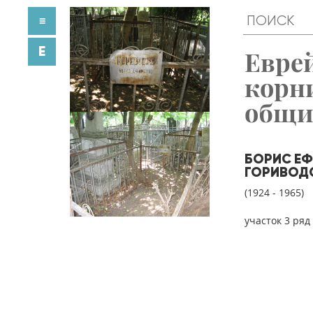
≡
E
Евре
корн
общ
БОРИС Е
ГОРИВОД
(1924 - 1965)
участок 3 ряд