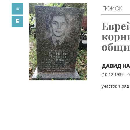
≡
E
Евре
корн
общ
ДАВИД НА
(10.12.1939 - 
участок 1 ряд