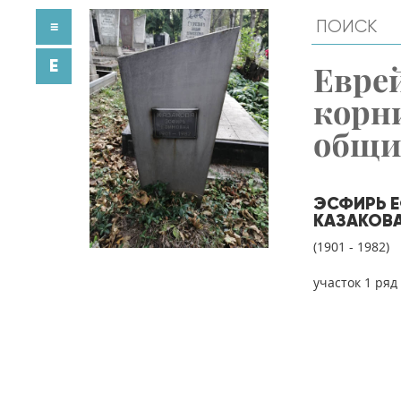
≡
E
Евре
корн
общ
ЭСФИРЬ 
КАЗАКОВ
(1901 - 1982)
участок 1 ряд