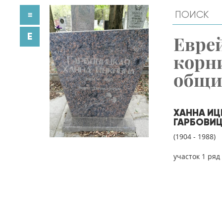
≡
E
Евре
корн
общ
ХАННА И
ГАРБОВИ
(1904 - 1988)
участок 1 ряд