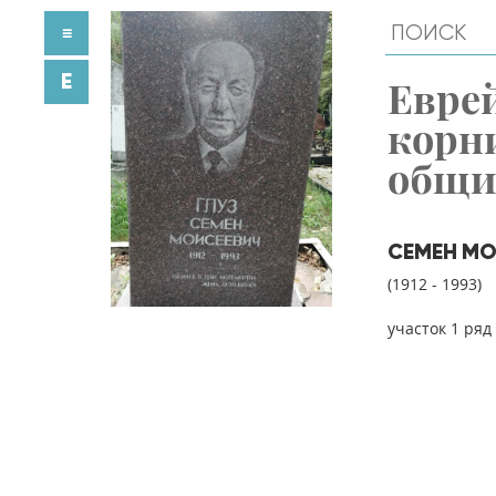
≡
E
Евре
корн
общ
СЕМЕН МО
(1912 - 1993)
участок 1 ряд