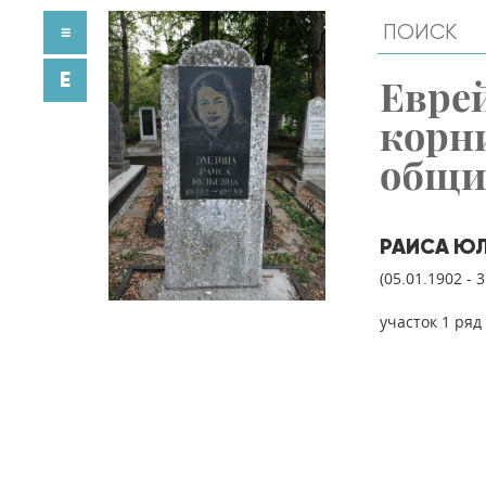
≡
E
Евре
корн
общ
РАИСА Ю
(05.01.1902 - 
участок 1 ряд