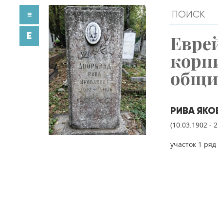
≡
E
Евре
корн
общ
РИВА ЯКО
(10.03.1902 - 
участок 1 ряд