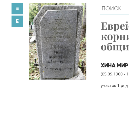
≡
E
Евре
корн
общ
ХИНА МИ
(05.09.1900 - 
участок 1 ряд