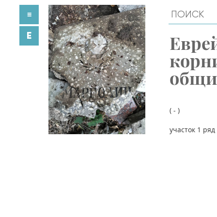
≡
E
Евре
корн
общ
( - )
участок 1 ряд