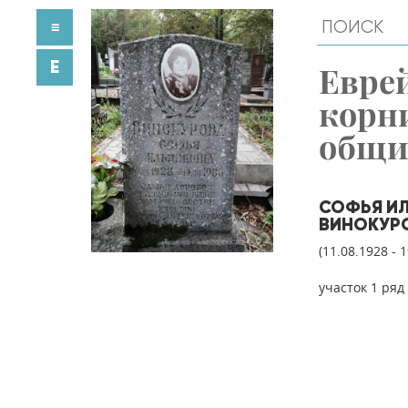
≡
E
Евре
корн
общ
СОФЬЯ И
ВИНОКУР
(11.08.1928 - 
участок 1 ряд