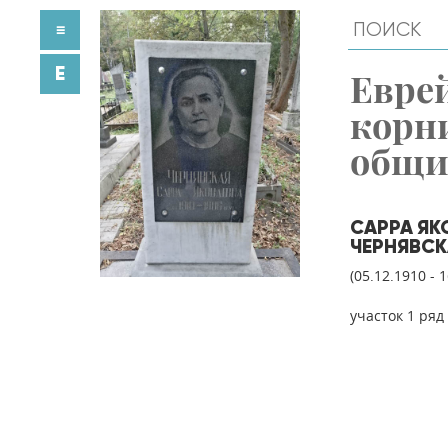
≡
E
Евре
корн
общ
САРРА ЯК
ЧЕРНЯВСК
(05.12.1910 - 
участок 1 ряд