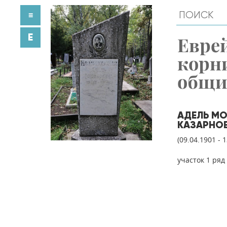
≡
E
Евре
корн
общ
АДЕЛЬ М
КАЗАРНО
(09.04.1901 - 
участок 1 ряд