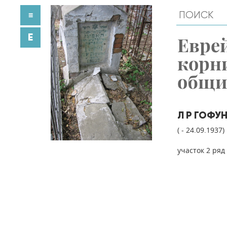
≡
E
Евре
корн
общ
Л Р ГОФУ
( - 24.09.1937)
участок 2 ряд