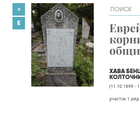
≡
E
Евре
корн
общ
ХАВА БЕ
КОЛТОЧН
(11.10.1899 - 
участок 1 ряд