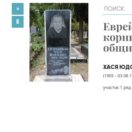
≡
E
Евре
корн
общ
ХАСЯ ЮД
(1905 - 03.08.
участок 1 ряд