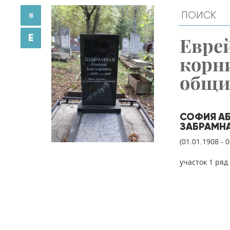
≡
E
Евре
корн
общ
СОФИЯ А
ЗАБРАМН
(01.01.1908 - 
участок 1 ряд