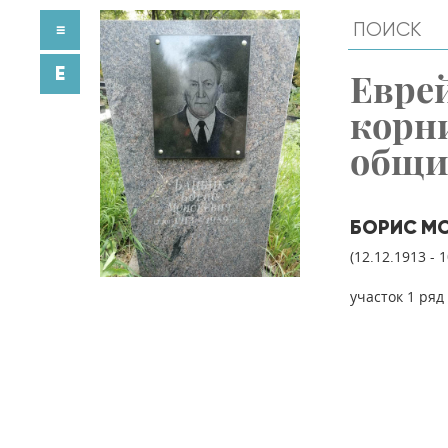
≡
E
Евре
корн
общ
БОРИС МО
(12.12.1913 - 
участок 1 ряд