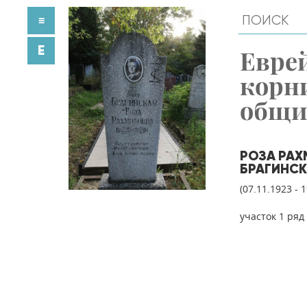
≡
E
Евре
корн
общ
РОЗА РА
БРАГИНС
(07.11.1923 - 
участок 1 ряд