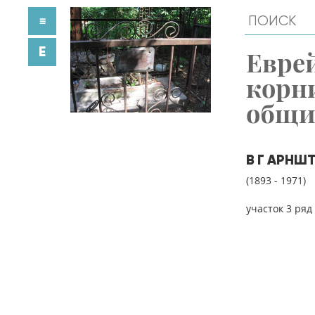
≡
E
Евре
корн
общ
В Г АРНШ
(1893 - 1971)
участок 3 ряд