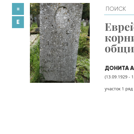
≡
E
Евре
корн
общ
ДОНИТА 
(13.09.1929 - 
участок 1 ряд