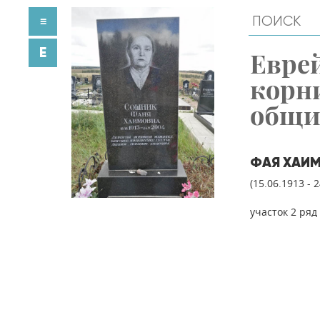
≡
E
Евре
корн
общ
ФАЯ ХАИ
(15.06.1913 - 
участок 2 ряд