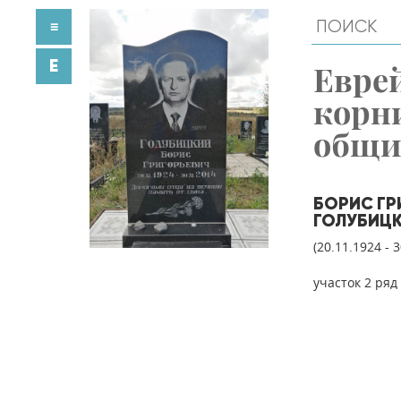
≡
E
Евре
корн
общ
БОРИС ГР
ГОЛУБИЦ
(20.11.1924 - 
участок 2 ряд