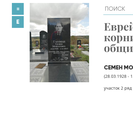
≡
E
Евре
корн
общ
СЕМЕН МО
(28.03.1928 - 
участок 2 ряд