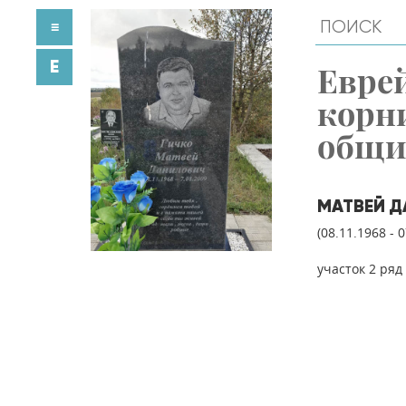
≡
E
Евре
корн
общ
МАТВЕЙ Д
(08.11.1968 - 
участок 2 ряд